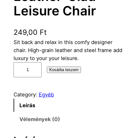
Leisure Chair
249,00
Ft
Sit back and relax in this comfy designer
chair. High-grain leather and steel frame add
luxury to your your leisure.
L
Kosárba teszem
e
a
t
Category:
Egyéb
h
Leírás
e
r
Vélemények (0)
-
C
l