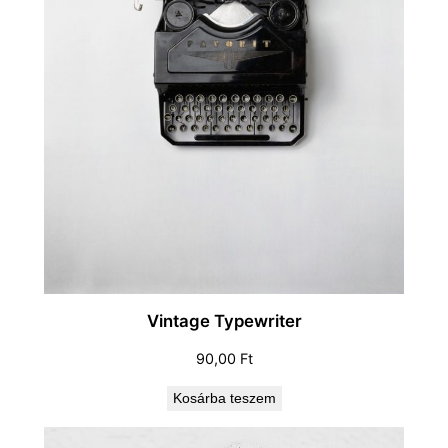
n
y
i
s
é
g
Vintage Typewriter
90,00
Ft
Kosárba teszem