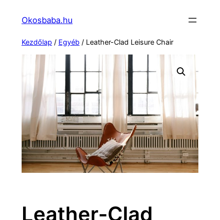
Ugrás
Okosbaba.hu
a
tartalomhoz
Kezdőlap
/
Egyéb
/ Leather-Clad Leisure Chair
Leather-Clad